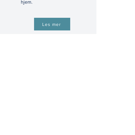
hjem.
Les mer
Medlem av Den Norske Advokatforening